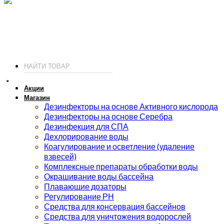
ИП Соколов О. Ю., ОГРНИП 326774600093730
т.
+7 (495) 221-19-20
© 2026 ИП Соколов - химия для бассейнов по доступным ценам.
Акции
Магазин
Дезинфекторы на основе Активного кислорода
Дезинфекторы на основе Серебра
Дезинфекция для СПА
Дехлорирование воды
Коагулирование и осветление (удаление
взвесей)
Комплексные препараты обработки воды
Окрашивание воды бассейна
Плавающие дозаторы
Регулирование РН
Средства для консервация бассейнов
Средства для уничтожения водорослей