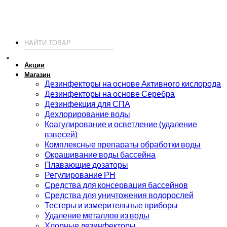
т.
+7 (495) 221-19-20
© 2026 ИП Соколов - химия для бассейнов по доступным ценам.
Акции
Магазин
Дезинфекторы на основе Активного кислорода
Дезинфекторы на основе Серебра
Дезинфекция для СПА
Дехлорирование воды
Коагулирование и осветление (удаление
взвесей)
Комплексные препараты обработки воды
Окрашивание воды бассейна
Плавающие дозаторы
Регулирование РН
Средства для консервация бассейнов
Средства для уничтожения водорослей
Тестеры и измерительные приборы
Удаление металлов из воды
Хлорные дезинфекторы