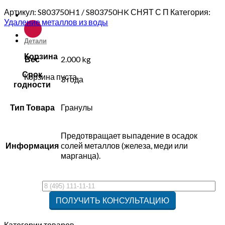
Артикул:
S803750H1 / S803750HK СНЯТ С П
Категория:
Удаление металлов из воды
Детали
Корзина
Вес
2.000 kg
Срок
Корзина пуста.
3 года
годности
Тип Товара
Гранулы
Предотвращает выпадение в осадок
Информация
солей металлов (железа, меди или
марганца).
Категории товаров