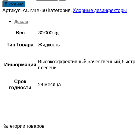
В корзину
Артикул:
AC MIX-30
Категория:
Хлорные дезинфекторы
Детали
Вес
30.000 kg
Тип Товара
Жидкость
Высокоэффективный, качественный, быстро
Информация
плесени.
Срок
24 месяца
годности
Категории товаров