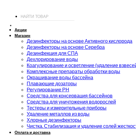
© 2026 ИП Соколов - химия для бассейнов по доступным ценам.
Акции
Магазин
Дезинфекторы на основе Активного кислорода
Дезинфекторы на основе Серебра
Дезинфекция для СПА
Дехлорирование воды
Коагулирование и осветление (удаление взвесе
Комплексные препараты обработки воды
Окрашивание воды бассейна
Плавающие дозаторы
Регулирование РН
Средства для консервация бассейнов
Средства для уничтожения водорослей
Тестеры и измерительные приборы
Удаление металлов из воды
Хлорные дезинфекторы
Чистка. Стабилизация и удаление солей жесткос
Оплата и доставка