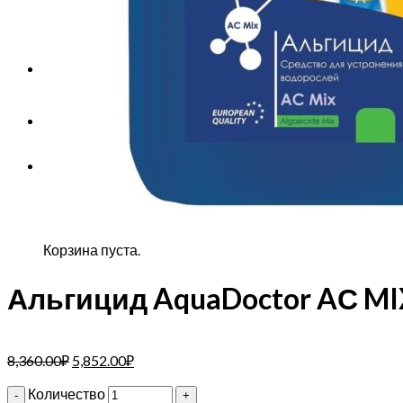
Корзина пуста.
Корзина
Корзина пуста.
Альгицид AquaDoctor AС MIX
8,360.00
₽
5,852.00
₽
Количество