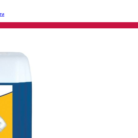
ти
ти