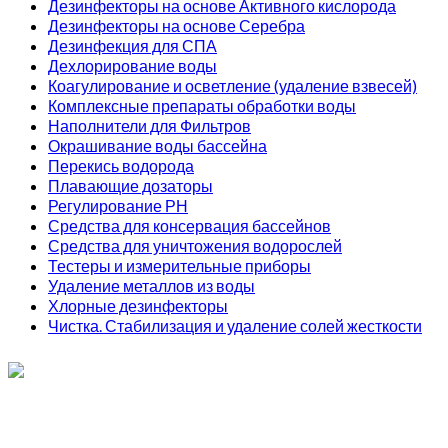
Дезинфекторы на основе Активного кислорода
Дезинфекторы на основе Серебра
Дезинфекция для СПА
Дехлорирование воды
Коагулирование и осветление (удаление взвесей)
Комплексные препараты обработки воды
Наполнители для Фильтров
Окрашивание воды бассейна
Перекись водорода
Плавающие дозаторы
Регулирование РН
Средства для консервация бассейнов
Средства для уничтожения водорослей
Тестеры и измерительные приборы
Удаление металлов из воды
Хлорные дезинфекторы
Чистка. Стабилизация и удаление солей жесткости
ИП Соколов О. Ю., ОГРНИП 326774600093730
т.
+7 (495) 221-19-20