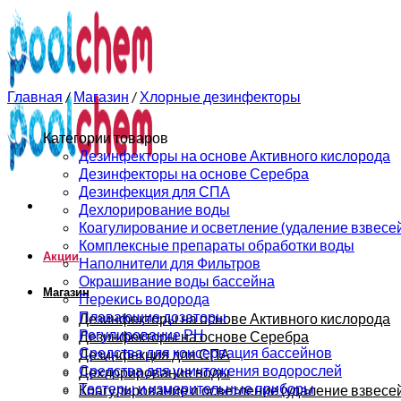
0
0
Главная
/
Магазин
/
Хлорные дезинфекторы
Категории товаров
Дезинфекторы на основе Активного кислорода
Дезинфекторы на основе Серебра
Дезинфекция для СПА
Дехлорирование воды
Коагулирование и осветление (удаление взвесе
Комплексные препараты обработки воды
Акции
Наполнители для Фильтров
Окрашивание воды бассейна
Магазин
Перекись водорода
Плавающие дозаторы
Дезинфекторы на основе Активного кислорода
Регулирование РН
Дезинфекторы на основе Серебра
Средства для консервация бассейнов
Дезинфекция для СПА
Средства для уничтожения водорослей
Дехлорирование воды
Тестеры и измерительные приборы
Коагулирование и осветление (удаление взвесе