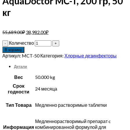
AquaDoctor MC-T, 200 гр, 50
кг
55,689.00
₽
38,982.00
₽
Количество
В корзину
Артикул:
MCT-50
Категория:
Хлорные дезинфекторы
Детали
Вес
50.000 kg
Срок
24 месяца
годности
Тип Товара
Медленно растворимые таблетки
Медленнорастворимый препарат c
Информация
комбинированной формулой для