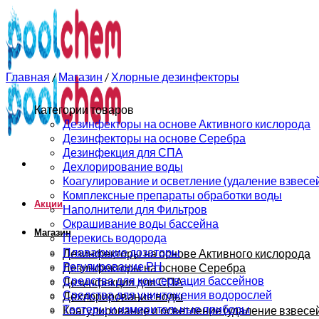
0
0
Главная
/
Магазин
/
Хлорные дезинфекторы
Категории товаров
Дезинфекторы на основе Активного кислорода
Дезинфекторы на основе Серебра
Дезинфекция для СПА
Дехлорирование воды
Коагулирование и осветление (удаление взвесе
Комплексные препараты обработки воды
Акции
Наполнители для Фильтров
Окрашивание воды бассейна
Магазин
Перекись водорода
Плавающие дозаторы
Дезинфекторы на основе Активного кислорода
Регулирование РН
Дезинфекторы на основе Серебра
Средства для консервация бассейнов
Дезинфекция для СПА
Средства для уничтожения водорослей
Дехлорирование воды
Тестеры и измерительные приборы
Коагулирование и осветление (удаление взвесе