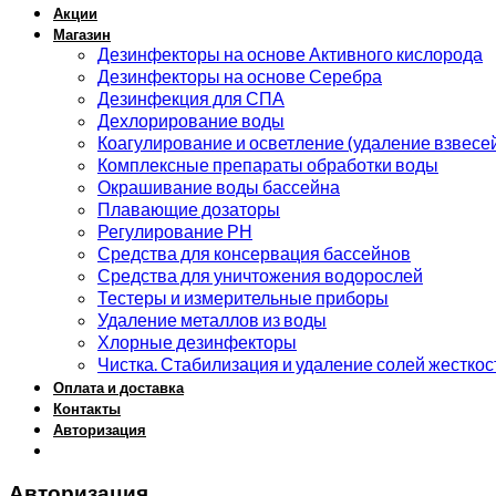
Акции
Магазин
Дезинфекторы на основе Активного кислорода
Дезинфекторы на основе Серебра
Дезинфекция для СПА
Дехлорирование воды
Коагулирование и осветление (удаление взвесе
Комплексные препараты обработки воды
Окрашивание воды бассейна
Плавающие дозаторы
Регулирование РН
Средства для консервация бассейнов
Средства для уничтожения водорослей
Тестеры и измерительные приборы
Удаление металлов из воды
Хлорные дезинфекторы
Чистка. Стабилизация и удаление солей жесткос
Оплата и доставка
Контакты
Авторизация
Авторизация