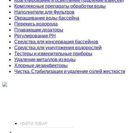
Комплексные препараты обработки воды
Наполнители для Фильтров
Окрашивание воды бассейна
Перекись водорода
Плавающие дозаторы
Регулирование РН
Средства для консервация бассейнов
Средства для уничтожения водорослей
Тестеры и измерительные приборы
Удаление металлов из воды
Хлорные дезинфекторы
Чистка. Стабилизация и удаление солей жесткости
ИП Соколов О. Ю., ОГРНИП 326774600093730
т.
+7 (495) 221-19-20
© 2026 ИП Соколов - химия для бассейнов по доступным ценам.