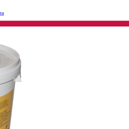
ти
ти