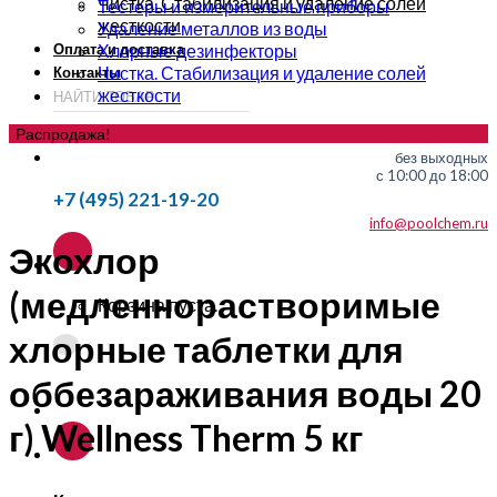
Чистка. Стабилизация и удаление солей
Тестеры и измерительные приборы
жесткости
Удаление металлов из воды
Оплата и доставка
Хлорные дезинфекторы
Чистка. Стабилизация и удаление солей
Контакты
жесткости
Распродажа!
без выходных
с 10:00 до 18:00
+7 (495) 221-19-20
info@poolchem.ru
Экохлор
(медленнорастворимые
Корзина пуста.
хлорные таблетки для
оббезараживания воды 20
г) Wellness Therm 5 кг