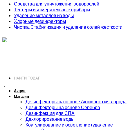
Средства для уничтожения водорослей
Тестеры и измерительные приборы
Удаление металлов из воды
Хлорные дезинфекторы
Чистка. Стабилизация и удаление солей жесткости
ИП Соколов О. Ю., ОГРНИП 326774600093730
т.
+7 (495) 221-19-20
© 2026 ИП Соколов - химия для бассейнов по доступным ценам.
Акции
Магазин
Дезинфекторы на основе Активного кислорода
Дезинфекторы на основе Серебра
Дезинфекция для СПА
Дехлорирование воды
Коагулирование и осветление (удаление