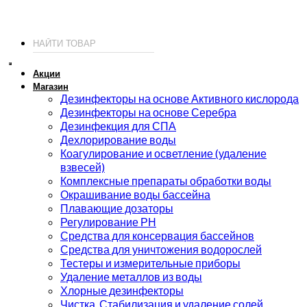
© 2026 ИП Соколов - химия для бассейнов по доступным ценам.
Акции
Магазин
Дезинфекторы на основе Активного кислорода
Дезинфекторы на основе Серебра
Дезинфекция для СПА
Дехлорирование воды
Коагулирование и осветление (удаление
взвесей)
Комплексные препараты обработки воды
Окрашивание воды бассейна
Плавающие дозаторы
Регулирование РН
Средства для консервация бассейнов
Средства для уничтожения водорослей
Тестеры и измерительные приборы
Удаление металлов из воды
Хлорные дезинфекторы
Чистка. Стабилизация и удаление солей