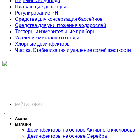
Перекись водорода
Плавающие дозаторы
Регулирование РН
Средства для консервация бассейнов
Средства для уничтожения водорослей
Тестеры и измерительные приборы
Удаление металлов из воды
Хлорные дезинфекторы
Чистка. Стабилизация и удаление солей жесткости
ИП Соколов О. Ю., ОГРНИП 326774600093730
т.
+7 (495) 221-19-20
© 2026 ИП Соколов - химия для бассейнов по доступным ценам.
Акции
Магазин
Дезинфекторы на основе Активного кислорода
Дезинфекторы на основе Серебра