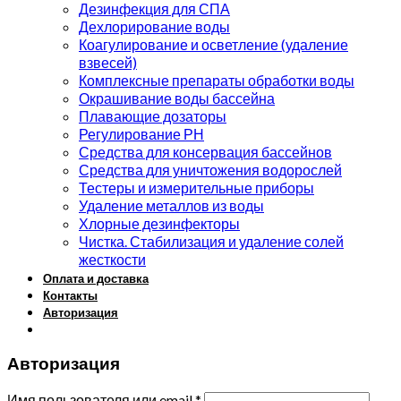
Дезинфекция для СПА
Дехлорирование воды
Коагулирование и осветление (удаление
взвесей)
Комплексные препараты обработки воды
Окрашивание воды бассейна
Плавающие дозаторы
Регулирование РН
Средства для консервация бассейнов
Средства для уничтожения водорослей
Тестеры и измерительные приборы
Удаление металлов из воды
Хлорные дезинфекторы
Чистка. Стабилизация и удаление солей
жесткости
Оплата и доставка
Контакты
Авторизация
Авторизация
Имя пользователя или email
*