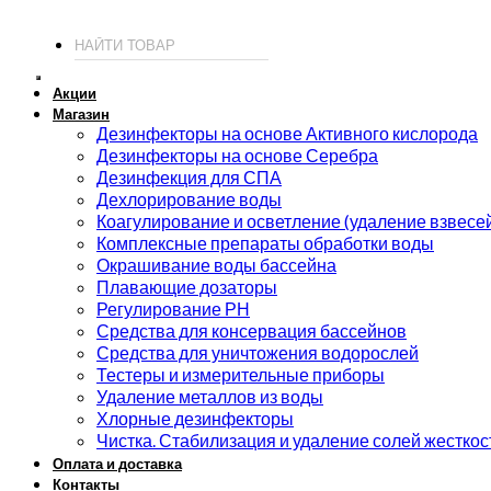
© 2026 ИП Соколов - химия для бассейнов по доступным ценам.
Акции
Магазин
Дезинфекторы на основе Активного кислорода
Дезинфекторы на основе Серебра
Дезинфекция для СПА
Дехлорирование воды
Коагулирование и осветление (удаление взвесе
Комплексные препараты обработки воды
Окрашивание воды бассейна
Плавающие дозаторы
Регулирование РН
Средства для консервация бассейнов
Средства для уничтожения водорослей
Тестеры и измерительные приборы
Удаление металлов из воды
Хлорные дезинфекторы
Чистка. Стабилизация и удаление солей жесткос
Оплата и доставка
Контакты