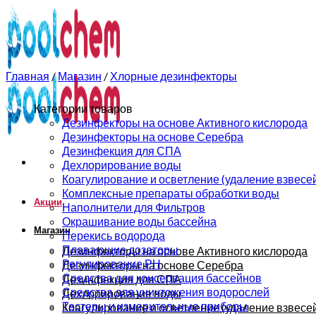
0
0
Главная
/
Магазин
/
Хлорные дезинфекторы
Категории товаров
Дезинфекторы на основе Активного кислорода
Дезинфекторы на основе Серебра
Дезинфекция для СПА
Дехлорирование воды
Коагулирование и осветление (удаление взвесе
Комплексные препараты обработки воды
Акции
Наполнители для Фильтров
Окрашивание воды бассейна
Магазин
Перекись водорода
Плавающие дозаторы
Дезинфекторы на основе Активного кислорода
Регулирование РН
Дезинфекторы на основе Серебра
Средства для консервация бассейнов
Дезинфекция для СПА
Средства для уничтожения водорослей
Дехлорирование воды
Тестеры и измерительные приборы
Коагулирование и осветление (удаление взвесе