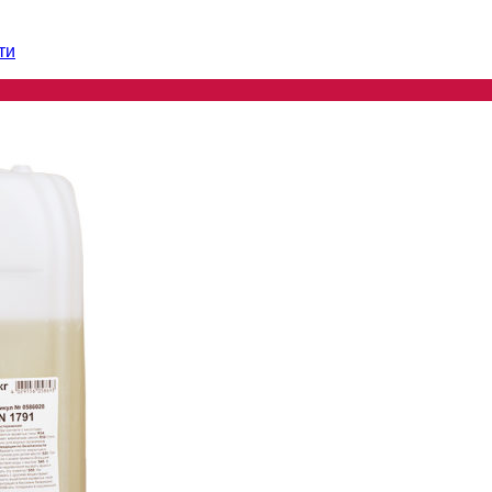
ти
ти