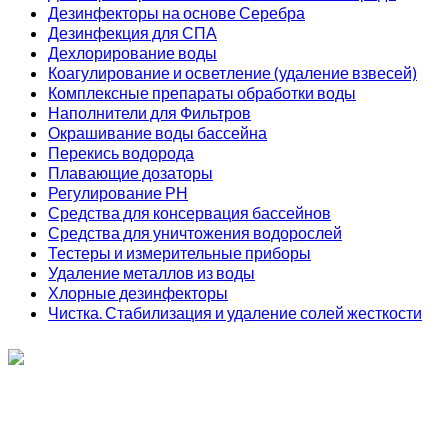
Дезинфекторы на основе Серебра
Дезинфекция для СПА
Дехлорирование воды
Коагулирование и осветление (удаление взвесей)
Комплексные препараты обработки воды
Наполнители для Фильтров
Окрашивание воды бассейна
Перекись водорода
Плавающие дозаторы
Регулирование РН
Средства для консервация бассейнов
Средства для уничтожения водорослей
Тестеры и измерительные приборы
Удаление металлов из воды
Хлорные дезинфекторы
Чистка. Стабилизация и удаление солей жесткости
ИП Соколов О. Ю., ОГРНИП 326774600093730
т.
+7 (495) 221-19-20