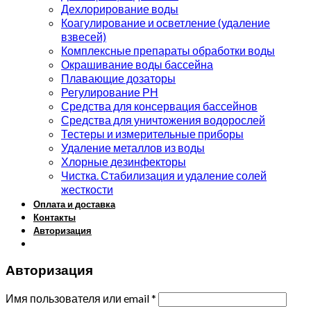
Дехлорирование воды
Коагулирование и осветление (удаление
взвесей)
Комплексные препараты обработки воды
Окрашивание воды бассейна
Плавающие дозаторы
Регулирование РН
Средства для консервация бассейнов
Средства для уничтожения водорослей
Тестеры и измерительные приборы
Удаление металлов из воды
Хлорные дезинфекторы
Чистка. Стабилизация и удаление солей
жесткости
Оплата и доставка
Контакты
Авторизация
Авторизация
Имя пользователя или email
*