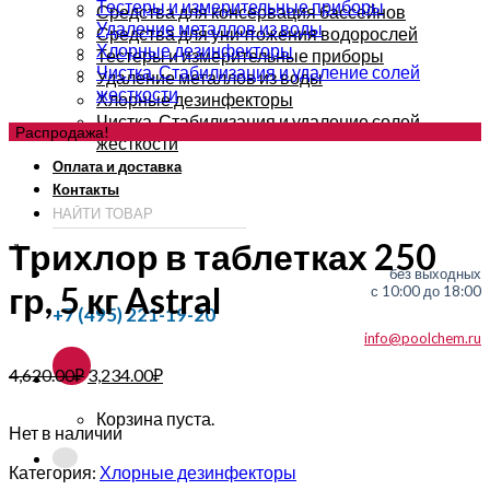
Тестеры и измерительные приборы
Средства для консервация бассейнов
Удаление металлов из воды
Средства для уничтожения водорослей
Хлорные дезинфекторы
Тестеры и измерительные приборы
Чистка. Стабилизация и удаление солей
Удаление металлов из воды
жесткости
Хлорные дезинфекторы
Чистка. Стабилизация и удаление солей
Распродажа!
жесткости
Оплата и доставка
Контакты
Трихлор в таблетках 250
без выходных
гр, 5 кг Astral
с 10:00 до 18:00
+7 (495) 221-19-20
info@poolchem.ru
4,620.00
₽
3,234.00
₽
Корзина пуста.
Нет в наличии
Категория:
Хлорные дезинфекторы