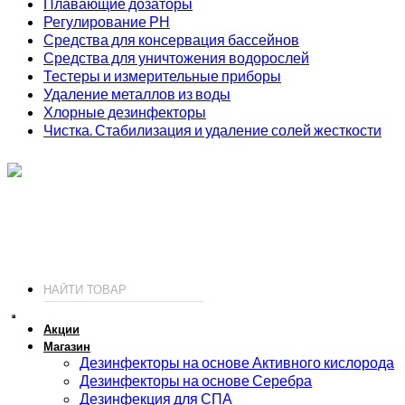
Плавающие дозаторы
Регулирование РН
Средства для консервация бассейнов
Средства для уничтожения водорослей
Тестеры и измерительные приборы
Удаление металлов из воды
Хлорные дезинфекторы
Чистка. Стабилизация и удаление солей жесткости
ИП Соколов О. Ю., ОГРНИП 326774600093730
т.
+7 (495) 221-19-20
© 2026 ИП Соколов - химия для бассейнов по доступным ценам.
Акции
Магазин
Дезинфекторы на основе Активного кислорода
Дезинфекторы на основе Серебра
Дезинфекция для СПА